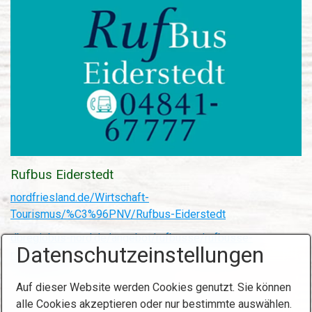
Rufbus Eiderstedt
nordfriesland.de/Wirtschaft-
Tourismus/%C3%96PNV/Rufbus-Eiderstedt
dbregiobus-nord.de/angebot/rufbusse/rufbusse-
Datenschutzeinstellungen
nordfriesland
Auf dieser Website werden Cookies genutzt. Sie können
alle Cookies akzeptieren oder nur bestimmte auswählen.