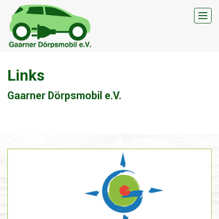
Links
Moin
Gaarner Dörpsmobil e.V.
Auto
Tarife
Buchungskalender
Werde Mitglied
Verein
Kontakt